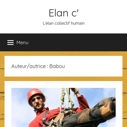
Aller
Elan c'
au
contenu
L'élan collectif humain
Menu
Auteur/autrice :
Babou